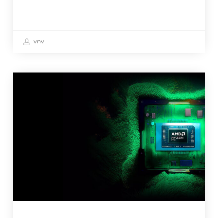
vnv
Lenovo
ThinkPad
T14
Gen
5
perfectionné
par
un
processeur
AMD
Ryzen™