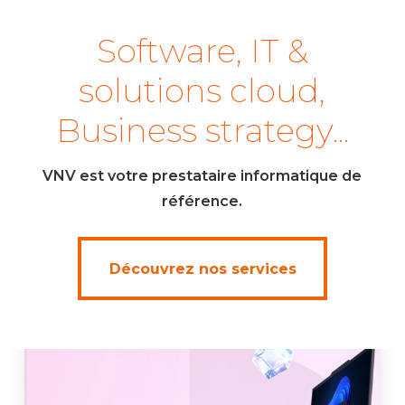
2
Software, IT &
solutions cloud,
Business strategy...
VNV est votre prestataire informatique de
référence.
Découvrez nos services
Découvrez nos services
Lenovo
ThinkPad
X1