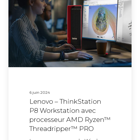
ThinkStation
P8
Workstation
avec
processeur
AMD
Ryzen™
Threadripper™
PRO
6 juin 2024
Lenovo – ThinkStation
P8 Workstation avec
processeur AMD Ryzen™
Threadripper™ PRO