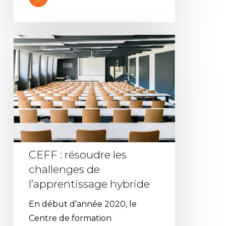
CEFF
:
résoudre
les
challenges
de
l’apprentissage
hybride
CEFF : résoudre les
challenges de
l’apprentissage hybride
En début d’année 2020, le
Centre de formation