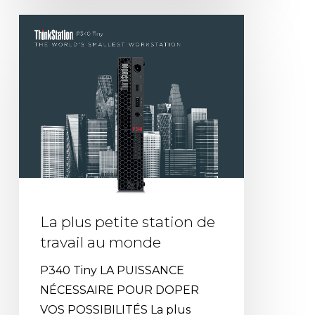
La
plus
petite
station
de
travail
au
monde
La plus petite station de
travail au monde
P340 Tiny LA PUISSANCE
NÉCESSAIRE POUR DOPER
VOS POSSIBILITÉS La plus