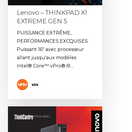
EXTREME
GEN
Lenovo – THINKPAD X1
5
EXTREME GEN 5
PUISSANCE EXTRÊME,
PERFORMANCES EXCQUISES
Puissant 16" avec processeur
allant jusqu'aux modèles
Intel® Core™ vPro® i9…
vnv
Sécurité,
design
et