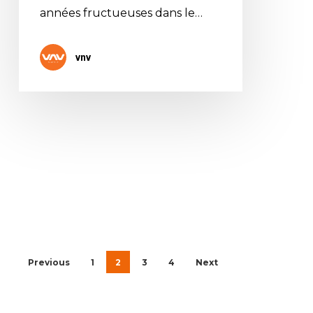
années fructueuses dans le…
vnv
Previous
1
2
3
4
Next