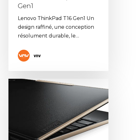
Gen1
Lenovo ThinkPad T16 Gen1 Un
design raffiné, une conception
résolument durable, le…
vnv
Lenovo
–
Thinkpad
Z
Series