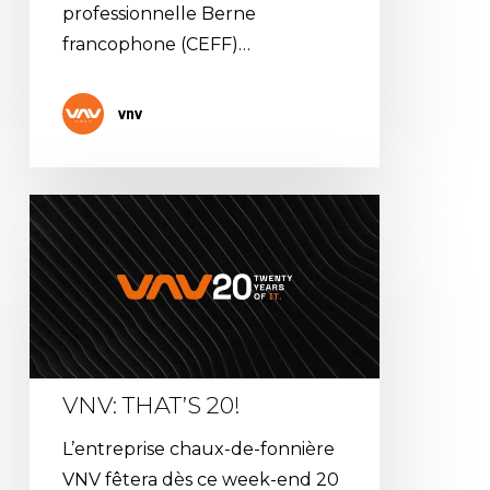
professionnelle Berne
francophone (CEFF)…
vnv
VNV:
THAT’S
20!
VNV: THAT’S 20!
L’entreprise chaux-de-fonnière
VNV fêtera dès ce week-end 20